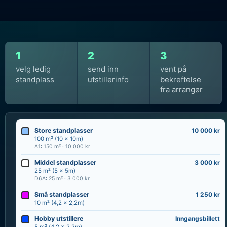
1
2
3
velg ledig
send inn
vent på
standplass
utstillerinfo
bekreftelse
fra arrangør
Store standplasser
10 000 kr
100 m² (10 x 10m)
A1: 150 m² · 10 000 kr
Middel standplasser
3 000 kr
25 m² (5 x 5m)
D6A: 25 m² · 3 000 kr
Små standplasser
1 250 kr
10 m² (4,2 x 2,2m)
Hobby utstillere
Inngangsbillett
5 m² (4,2 x 2,2m)