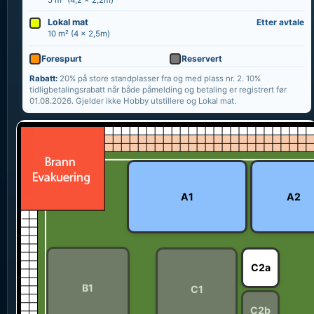
Lokal mat
Etter avtale
10 m² (4 x 2,5m)
Forespurt
Reservert
Rabatt:
20% på store standplasser fra og med plass nr. 2. 10%
tidligbetalingsrabatt når både påmelding og betaling er registrert før
01.08.2026. Gjelder ikke Hobby utstillere og Lokal mat.
A1
A2
C2a
B1
C1
C2b