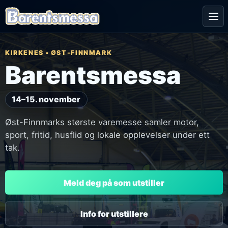
Me
KIRKENES • ØST-FINNMARK
Barentsmessa
14–15. november
Øst-Finnmarks største varemesse samler motor,
sport, fritid, husflid og lokale opplevelser under ett
tak.
Meld deg på som utstiller
Info for utstillere